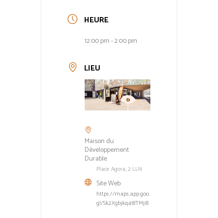
HEURE
12:00 pm - 2:00 pm
LIEU
Maison du
Développement
Durable
Place Agora, 2 LLN
Site Web
https://maps.app.goo.
gl/Sk2Xgbjkq418TMji8