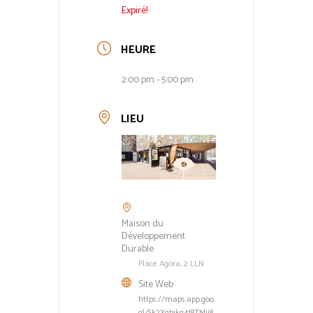
Expiré!
HEURE
2:00 pm - 5:00 pm
LIEU
Maison du
Développement
Durable
Place Agora, 2 LLN
Site Web
https://maps.app.goo.
gl/Sk2Xgbjkq418TMji8