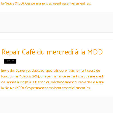
la-Neuve (MDD). Ces permanences visent essentiellement les
domaines de l’électro-info-audio. Elle permet de faire une réparation
courte. Elle est aussi une bonne occasion de…
Repair Café du mercredi à la MDD
Expiré
Envie de réparer vos objets ou appareils qui ont lâchement cessé de
fonctionner ? Depuis 2014, une permanence se tient chaque mercredi
de l’année à 16h30, à la Maison du Développement durable de Louvain-
la-Neuve (MDD). Ces permanences visent essentiellement les
domaines de l’électro-info-audio. Elle permet de faire une réparation
courte. Elle est aussi une bonne occasion de…