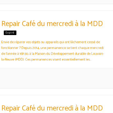
Repair Café du mercredi à la MDD
Expiré
Envie de réparer vos objets ou appareils qui ont lâchement cessé de
fonctionner ? Depuis 2014, une permanence se tient chaque mercredi
de l’année à 16h30, à la Maison du Développement durable de Louvain-
la-Neuve (MDD). Ces permanences visent essentiellement les
domaines de l’électro-info-audio. Elle permet de faire une réparation
courte. Elle est aussi une bonne occasion de…
Repair Café du mercredi à la MDD