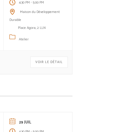
-
4:30 PM
5:00 PM
Maison du Développement
Durable
Place Agora, 2 LLN
Atelier
VOIR LE DÉTAIL
29 JUIL
-
4:30 PM
5:00 PM