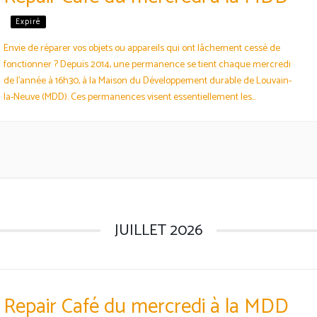
Expiré
Envie de réparer vos objets ou appareils qui ont lâchement cessé de
fonctionner ? Depuis 2014, une permanence se tient chaque mercredi
de l’année à 16h30, à la Maison du Développement durable de Louvain-
la-Neuve (MDD). Ces permanences visent essentiellement les
domaines de l’électro-info-audio. Elle permet de faire une réparation
courte. Elle est aussi une bonne occasion de…
JUILLET 2026
Repair Café du mercredi à la MDD