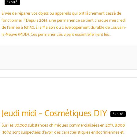
Expiré
Envie de réparer vos objets ou appareils qui ont lâchement cessé de
fonctionner ? Depuis 2014, une permanence se tient chaque mercredi
de l’année à 16h30, à la Maison du Développement durable de Louvain-
la-Neuve (MDD). Ces permanences visent essentiellement les
domaines de l’électro-info-audio. Elle permet de faire une réparation
courte. Elle est aussi une bonne occasion de…
Jeudi midi – Cosmétiques DIY
Expiré
Sur les 80.000 substances chimiques commercialisées en 2017, 8.000
(10%) sont suspectées d’avoir des caractéristiques endocriniennes et