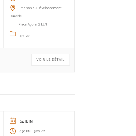
Maison du Développement
Durable
Place Agora, 2 LLN
Atelier
VOIR LE DÉTAIL
24 JUIN
-
4:30 PM
5:00 PM