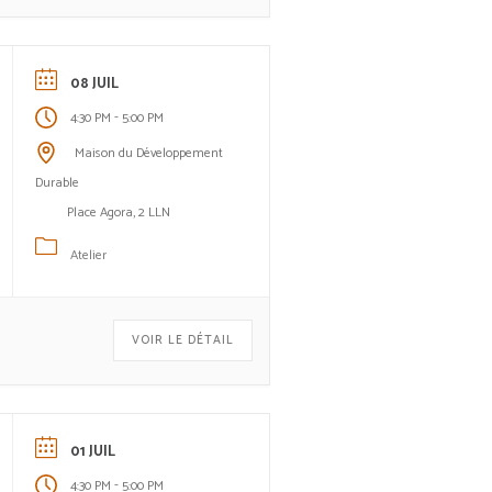
08 JUIL
-
4:30 PM
5:00 PM
Maison du Développement
Durable
Place Agora, 2 LLN
Atelier
VOIR LE DÉTAIL
01 JUIL
-
4:30 PM
5:00 PM