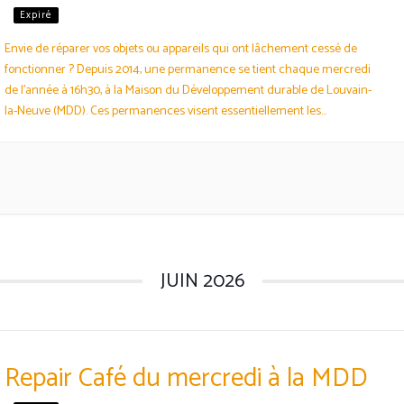
Expiré
Envie de réparer vos objets ou appareils qui ont lâchement cessé de
fonctionner ? Depuis 2014, une permanence se tient chaque mercredi
de l’année à 16h30, à la Maison du Développement durable de Louvain-
la-Neuve (MDD). Ces permanences visent essentiellement les
domaines de l’électro-info-audio. Elle permet de faire une réparation
courte. Elle est aussi une bonne occasion de…
JUIN 2026
Repair Café du mercredi à la MDD